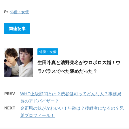
-
俳優・女優
関連記事
俳優・女優
生田斗真と清野菜名がウロボロス婚！ウ
ラバラスでべた褒めだった？
PREV
WHO上級顧問とは？渋谷健司ってどんな人？事務局
長のアドバイザー？
NEXT
金正恩の妹がかわいい！年齢は？後継者になるの？兄
弟プロフィール！