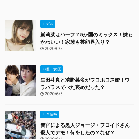
モデル
嵐莉菜はハーフ？5か国のミックス！妹も
かわいい！家族も芸能界入り？
2020/6/8
俳優・女優
生田斗真と清野菜名がウロボロス婚！ウ
ラバラスでべた褒めだった？
2020/6/5
世界情勢
警官による黒人ジョージ・フロイドさん
殺人でデモ！何をしたの？なぜ？