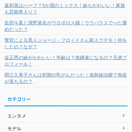
嵐莉菜はハーフ？5か国のミックス！妹もかわいい！家族
も芸能界入り？
生田斗真と清野菜名がウロボロス婚！ウラバラスでべた褒
めだった？
警官による黒人ジョージ・フロイドさん殺人でデモ！何を
したの？なぜ？
金正恩の妹がかわいい！年齢は？後継者になるの？兄弟プ
ロフィール！
岡江久美子さんは初期の乳がんだった！放射線治療で免疫
が落ちるの？
カテゴリー
エンタメ
モデル